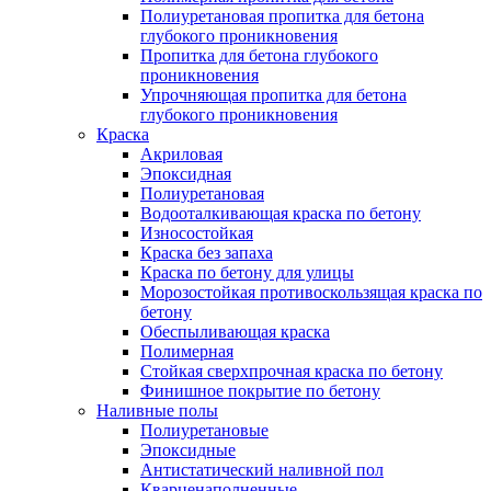
Полиуретановая пропитка для бетона
глубокого проникновения
Пропитка для бетона глубокого
проникновения
Упрочняющая пропитка для бетона
глубокого проникновения
Краска
Акриловая
Эпоксидная
Полиуретановая
Водооталкивающая краска по бетону
Износостойкая
Краска без запаха
Краска по бетону для улицы
Морозостойкая противоскользящая краска по
бетону
Обеспыливающая краска
Полимерная
Стойкая сверхпрочная краска по бетону
Финишное покрытие по бетону
Наливные полы
Полиуретановые
Эпоксидные
Антистатический наливной пол
Кварценаполненные