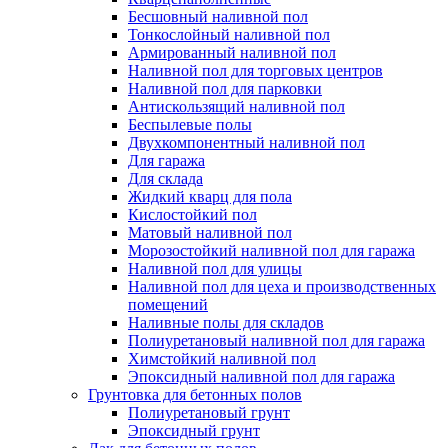
Бесшовный наливной пол
Тонкослойный наливной пол
Армированный наливной пол
Наливной пол для торговых центров
Наливной пол для парковки
Антискользящий наливной пол
Беспылевые полы
Двухкомпонентный наливной пол
Для гаража
Для склада
Жидкий кварц для пола
Кислостойкий пол
Матовый наливной пол
Морозостойкий наливной пол для гаража
Наливной пол для улицы
Наливной пол для цеха и производственных
помещений
Наливные полы для складов
Полиуретановый наливной пол для гаража
Химстойкий наливной пол
Эпоксидный наливной пол для гаража
Грунтовка для бетонных полов
Полиуретановый грунт
Эпоксидный грунт