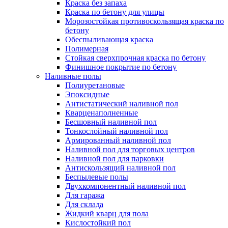
Краска без запаха
Краска по бетону для улицы
Морозостойкая противоскользящая краска по
бетону
Обеспыливающая краска
Полимерная
Стойкая сверхпрочная краска по бетону
Финишное покрытие по бетону
Наливные полы
Полиуретановые
Эпоксидные
Антистатический наливной пол
Кварценаполненные
Бесшовный наливной пол
Тонкослойный наливной пол
Армированный наливной пол
Наливной пол для торговых центров
Наливной пол для парковки
Антискользящий наливной пол
Беспылевые полы
Двухкомпонентный наливной пол
Для гаража
Для склада
Жидкий кварц для пола
Кислостойкий пол