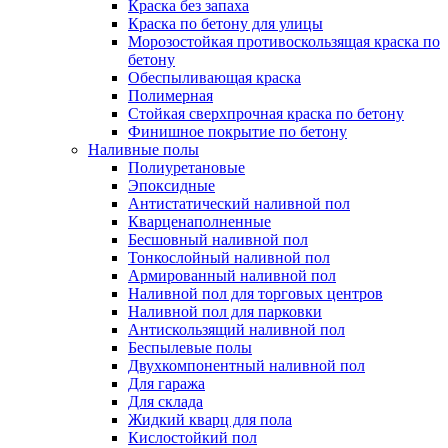
Краска без запаха
Краска по бетону для улицы
Морозостойкая противоскользящая краска по
бетону
Обеспыливающая краска
Полимерная
Стойкая сверхпрочная краска по бетону
Финишное покрытие по бетону
Наливные полы
Полиуретановые
Эпоксидные
Антистатический наливной пол
Кварценаполненные
Бесшовный наливной пол
Тонкослойный наливной пол
Армированный наливной пол
Наливной пол для торговых центров
Наливной пол для парковки
Антискользящий наливной пол
Беспылевые полы
Двухкомпонентный наливной пол
Для гаража
Для склада
Жидкий кварц для пола
Кислостойкий пол