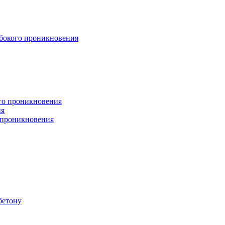
бокого проникновения
ого проникновения
ия
 проникновения
бетону