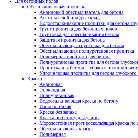
Для бетонных полов
Обеспыливающая пропитка
Акриловый обеспыливатель для бетона
Антипылевой пол для склада
Водоотталкивающие пропитки для бетона глу
Грунт пропитка для бетонных полов
Грунтовка для обеспыливания бетона
Защитная пропитка для бетона
Обеспыливающая грунтовка для бетона
Обеспыливающая полиуретановая пропитка
Полимерная пропитка для бетона
Полиуретановая пропитка для бетона глубок
Пропитка для бетона глубокого проникновен
Упрочняющая пропитка для бетона глубокого
Краска
Акриловая
Эпоксидная
Полиуретановая
Водооталкивающая краска по бетону
Износостойкая
Краска без запаха
Краска по бетону для улицы
Морозостойкая противоскользящая краска по 
Обеспыливающая краска
Полимерная