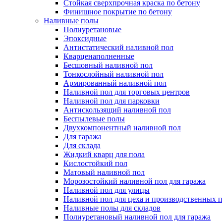
Стойкая сверхпрочная краска по бетону
Финишное покрытие по бетону
Наливные полы
Полиуретановые
Эпоксидные
Антистатический наливной пол
Кварценаполненные
Бесшовный наливной пол
Тонкослойный наливной пол
Армированный наливной пол
Наливной пол для торговых центров
Наливной пол для парковки
Антискользящий наливной пол
Беспылевые полы
Двухкомпонентный наливной пол
Для гаража
Для склада
Жидкий кварц для пола
Кислостойкий пол
Матовый наливной пол
Морозостойкий наливной пол для гаража
Наливной пол для улицы
Наливной пол для цеха и производственных
Наливные полы для складов
Полиуретановый наливной пол для гаража