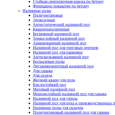
Стойкая сверхпрочная краска по бетону
Финишное покрытие по бетону
Наливные полы
Полиуретановые
Эпоксидные
Антистатический наливной пол
Кварценаполненные
Бесшовный наливной пол
Тонкослойный наливной пол
Армированный наливной пол
Наливной пол для торговых центров
Наливной пол для парковки
Антискользящий наливной пол
Беспылевые полы
Двухкомпонентный наливной пол
Для гаража
Для склада
Жидкий кварц для пола
Кислостойкий пол
Матовый наливной пол
Морозостойкий наливной пол для гаража
Наливной пол для улицы
Наливной пол для цеха и производственных
Наливные полы для складов
Полиуретановый наливной пол для гаража