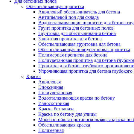
Для бетонных полов
Обеспыливающая пропитка
Акриловый обеспыливатель для бетона
Антипылевой пол для склада
Водоотталкивающие пропитки для бетона глу
Грунт пропитка для бетонных полов
Грунтовка для обеспыливания бетона
Защитная пропитка для бетона
Обеспыливающая грунтовка для бетона
Обеспыливающая полиуретановая пропитка
Полимерная пропитка для бетона
Полиуретановая пропитка для бетона глубок
Пропитка для бетона глубокого проникновен
Упрочняющая пропитка для бетона глубокого
Краска
Акриловая
Эпоксидная
Полиуретановая
Водооталкивающая краска по бетону
Износостойкая
Краска без запаха
Краска по бетону для улицы
Морозостойкая противоскользящая краска по 
Обеспыливающая краска
Полимерная