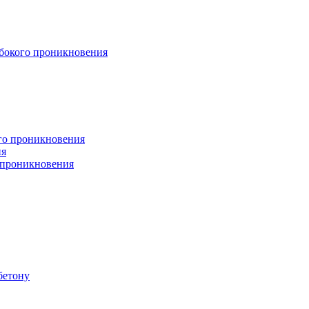
бокого проникновения
ого проникновения
ия
 проникновения
бетону