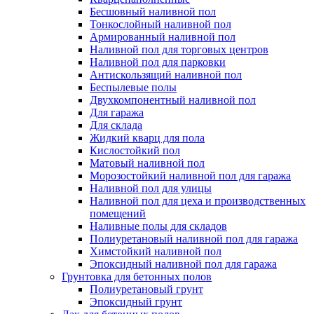
Бесшовный наливной пол
Тонкослойный наливной пол
Армированный наливной пол
Наливной пол для торговых центров
Наливной пол для парковки
Антискользящий наливной пол
Беспылевые полы
Двухкомпонентный наливной пол
Для гаража
Для склада
Жидкий кварц для пола
Кислостойкий пол
Матовый наливной пол
Морозостойкий наливной пол для гаража
Наливной пол для улицы
Наливной пол для цеха и производственных
помещений
Наливные полы для складов
Полиуретановый наливной пол для гаража
Химстойкий наливной пол
Эпоксидный наливной пол для гаража
Грунтовка для бетонных полов
Полиуретановый грунт
Эпоксидный грунт