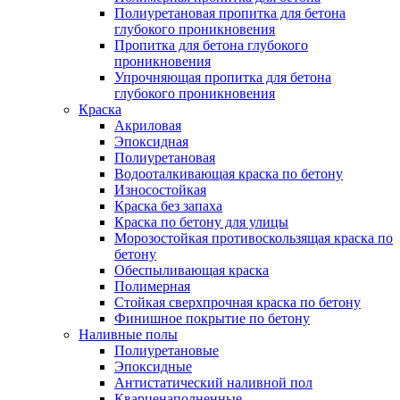
Полиуретановая пропитка для бетона
глубокого проникновения
Пропитка для бетона глубокого
проникновения
Упрочняющая пропитка для бетона
глубокого проникновения
Краска
Акриловая
Эпоксидная
Полиуретановая
Водооталкивающая краска по бетону
Износостойкая
Краска без запаха
Краска по бетону для улицы
Морозостойкая противоскользящая краска по
бетону
Обеспыливающая краска
Полимерная
Стойкая сверхпрочная краска по бетону
Финишное покрытие по бетону
Наливные полы
Полиуретановые
Эпоксидные
Антистатический наливной пол
Кварценаполненные