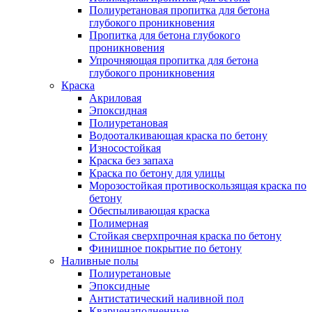
Полиуретановая пропитка для бетона
глубокого проникновения
Пропитка для бетона глубокого
проникновения
Упрочняющая пропитка для бетона
глубокого проникновения
Краска
Акриловая
Эпоксидная
Полиуретановая
Водооталкивающая краска по бетону
Износостойкая
Краска без запаха
Краска по бетону для улицы
Морозостойкая противоскользящая краска по
бетону
Обеспыливающая краска
Полимерная
Стойкая сверхпрочная краска по бетону
Финишное покрытие по бетону
Наливные полы
Полиуретановые
Эпоксидные
Антистатический наливной пол
Кварценаполненные