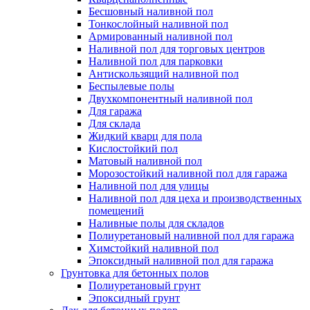
Бесшовный наливной пол
Тонкослойный наливной пол
Армированный наливной пол
Наливной пол для торговых центров
Наливной пол для парковки
Антискользящий наливной пол
Беспылевые полы
Двухкомпонентный наливной пол
Для гаража
Для склада
Жидкий кварц для пола
Кислостойкий пол
Матовый наливной пол
Морозостойкий наливной пол для гаража
Наливной пол для улицы
Наливной пол для цеха и производственных
помещений
Наливные полы для складов
Полиуретановый наливной пол для гаража
Химстойкий наливной пол
Эпоксидный наливной пол для гаража
Грунтовка для бетонных полов
Полиуретановый грунт
Эпоксидный грунт