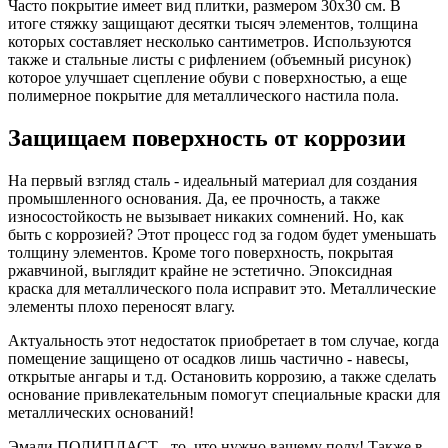
Часто покрытие имеет вид плитки, размером 30х30 см. В
итоге стяжку защищают десятки тысяч элементов, толщина
которых составляет несколько сантиметров. Используются
также и стальные листы с рифлением (объемный рисунок)
которое улучшает сцепление обуви с поверхностью, а еще
полимерное покрытие для металлического настила пола.
Защищаем поверхность от коррозии
На первый взгляд сталь - идеальный материал для создания
промышленного основания. Да, ее прочность, а также
износостойкость не вызывает никаких сомнений. Но, как
быть с коррозией? Этот процесс год за годом будет уменьшать
толщину элементов. Кроме того поверхность, покрытая
ржавчиной, выглядит крайне не эстетично. Эпоксидная
краска для металлического пола исправит это. Металлические
элементы плохо переносят влагу.
Актуальность этот недостаток приобретает в том случае, когда
помещение защищено от осадков лишь частично - навесы,
открытые ангары и т.д. Остановить коррозию, а также сделать
основание привлекательным помогут специальные краски для
металлических оснований!
Эмали ПОЛИПЛАСТ - то, что нужно вашему полу! Также в