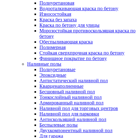
Полиуретановая
Водооталкивающая краска по бетону
Износостойкая
Краска без запаха
Краска по бетону для улицы
Морозостойкая противоскользящая краска по
бетону
Обеспыливающая краска
Полимерная
Стойкая сверхпрочная краска по бетону
Финишное покрытие по бетону
Наливные полы
Полиуретановые
Эпоксидные
Антистатический наливной пол
Кварценаполненные
Бесшовный наливной пол
Тонкослойный наливной пол
Армированный наливной пол
Наливной пол для торговых центров
Наливной пол для парковки
Антискользящий наливной пол
Беспылевые полы
Двухкомпонентный наливной пол
Для гаража