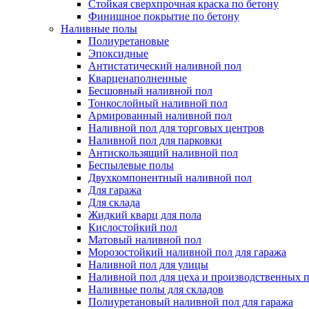
Стойкая сверхпрочная краска по бетону
Финишное покрытие по бетону
Наливные полы
Полиуретановые
Эпоксидные
Антистатический наливной пол
Кварценаполненные
Бесшовный наливной пол
Тонкослойный наливной пол
Армированный наливной пол
Наливной пол для торговых центров
Наливной пол для парковки
Антискользящий наливной пол
Беспылевые полы
Двухкомпонентный наливной пол
Для гаража
Для склада
Жидкий кварц для пола
Кислостойкий пол
Матовый наливной пол
Морозостойкий наливной пол для гаража
Наливной пол для улицы
Наливной пол для цеха и производственных
Наливные полы для складов
Полиуретановый наливной пол для гаража