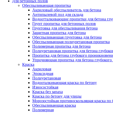
Для бетонных полов
Обеспыливающая пропитка
Акриловый обеспыливатель для бетона
Антипылевой пол для склада
Водоотталкивающие пропитки для бетона глу
Грунт пропитка для бетонных полов
Грунтовка для обеспыливания бетона
Защитная пропитка для бетона
Обеспыливающая грунтовка для бетона
Обеспыливающая полиуретановая пропитка
Полимерная пропитка для бетона
Полиуретановая пропитка для бетона глубок
Пропитка для бетона глубокого проникновен
Упрочняющая пропитка для бетона глубокого
Краска
Акриловая
Эпоксидная
Полиуретановая
Водооталкивающая краска по бетону
Износостойкая
Краска без запаха
Краска по бетону для улицы
Морозостойкая противоскользящая краска по 
Обеспыливающая краска
Полимерная