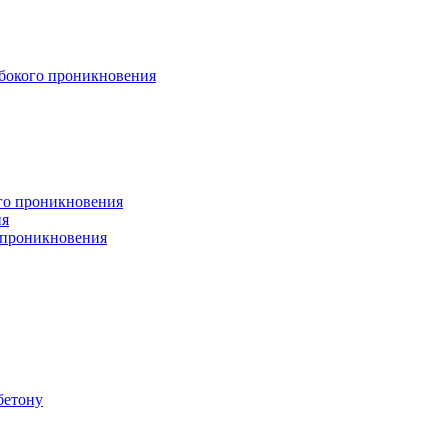
бокого проникновения
ого проникновения
ия
 проникновения
бетону