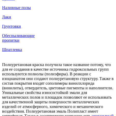
Наливные полы
Лаки
Грунтовки
Обеспыливающие
пропитки
Шпатлевка
Полиуретановая краска получила такое название потому, что
для ее создания в качестве источника гидроксильных групп
используются полиолы (полиэфиры). В реакции с
изоцианатом они создают полиуретановую структуру. Также в
состав покрытия входят сополимеры винилхлорида
(винилиты), отвердитель, цветовые пигменты и наполнители.
Уникальные свойства износостойкой эмали для
металлических полов и площадок позволяют ее использовать
для качественной защиты поверхности металлических
изделий от атмосферного, химического и механического
воздействия. Полиуретановая эмаль Полипласт имеет
сертификат. Также в ассортименте компании есть
эпоксидный