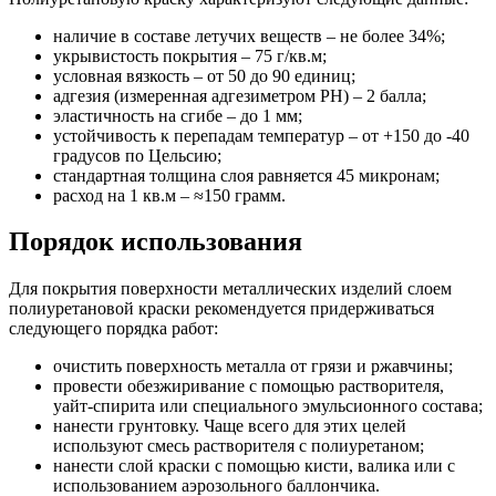
наличие в составе летучих веществ – не более 34%;
укрывистость покрытия – 75 г/кв.м;
условная вязкость – от 50 до 90 единиц;
адгезия (измеренная адгезиметром РН) – 2 балла;
эластичность на сгибе – до 1 мм;
устойчивость к перепадам температур – от +150 до -40
градусов по Цельсию;
стандартная толщина слоя равняется 45 микронам;
расход на 1 кв.м – ≈150 грамм.
Порядок использования
Для покрытия поверхности металлических изделий слоем
полиуретановой краски рекомендуется придерживаться
следующего порядка работ:
очистить поверхность металла от грязи и ржавчины;
провести обезжиривание с помощью растворителя,
уайт-спирита или специального эмульсионного состава;
нанести грунтовку. Чаще всего для этих целей
используют смесь растворителя с полиуретаном;
нанести слой краски с помощью кисти, валика или с
использованием аэрозольного баллончика.