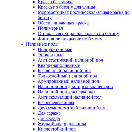
Краска без запаха
Краска по бетону для улицы
Морозостойкая противоскользящая краска по
бетону
Обеспыливающая краска
Полимерная
Стойкая сверхпрочная краска по бетону
Финишное покрытие по бетону
Наливные полы
Полиуретановые
Эпоксидные
Антистатический наливной пол
Кварценаполненные
Бесшовный наливной пол
Тонкослойный наливной пол
Армированный наливной пол
Наливной пол для торговых центров
Наливной пол для парковки
Антискользящий наливной пол
Беспылевые полы
Двухкомпонентный наливной пол
Для гаража
Для склада
Жидкий кварц для пола
Кислостойкий пол