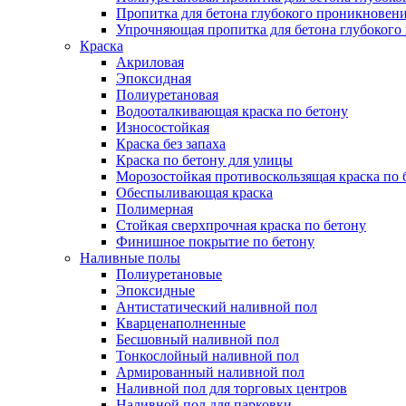
Пропитка для бетона глубокого проникновен
Упрочняющая пропитка для бетона глубокого
Краска
Акриловая
Эпоксидная
Полиуретановая
Водооталкивающая краска по бетону
Износостойкая
Краска без запаха
Краска по бетону для улицы
Морозостойкая противоскользящая краска по 
Обеспыливающая краска
Полимерная
Стойкая сверхпрочная краска по бетону
Финишное покрытие по бетону
Наливные полы
Полиуретановые
Эпоксидные
Антистатический наливной пол
Кварценаполненные
Бесшовный наливной пол
Тонкослойный наливной пол
Армированный наливной пол
Наливной пол для торговых центров
Наливной пол для парковки