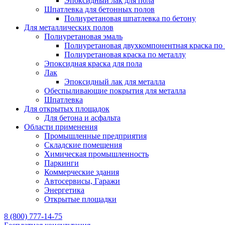
Эпоксидный лак для пола
Шпатлевка для бетонных полов
Полиуретановая шпатлевка по бетону
Для металлических полов
Полиуретановая эмаль
Полиуретановая двухкомпонентная краска по
Полиуретановая краска по металлу
Эпоксидная краска для пола
Лак
Эпоксидный лак для металла
Обеспыливающие покрытия для металла
Шпатлевка
Для открытых площадок
Для бетона и асфальта
Области применения
Промышленные предприятия
Складские помещения
Химическая промышленность
Паркинги
Коммерческие здания
Автосервисы, Гаражи
Энергетика
Открытые площадки
8 (800) 777-14-75