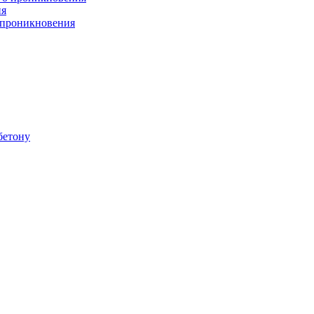
ия
 проникновения
бетону