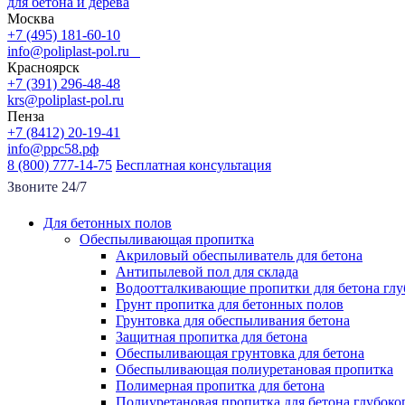
для бетона и дерева
Москва
+7 (495) 181-60-10
info@poliplast-pol.ru
Красноярск
+7 (391) 296-48-48
krs@poliplast-pol.ru
Пенза
+7 (8412) 20-19-41
info@ррс58.рф
8 (800) 777-14-75
Бесплатная консультация
Звоните 24/7
Для бетонных полов
Обеспыливающая пропитка
Акриловый обеспыливатель для бетона
Антипылевой пол для склада
Водоотталкивающие пропитки для бетона глу
Грунт пропитка для бетонных полов
Грунтовка для обеспыливания бетона
Защитная пропитка для бетона
Обеспыливающая грунтовка для бетона
Обеспыливающая полиуретановая пропитка
Полимерная пропитка для бетона
Полиуретановая пропитка для бетона глубок