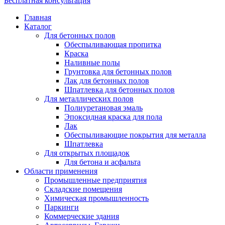
Бесплатная консультация
Главная
Каталог
Для бетонных полов
Обеспыливающая пропитка
Краска
Наливные полы
Грунтовка для бетонных полов
Лак для бетонных полов
Шпатлевка для бетонных полов
Для металлических полов
Полиуретановая эмаль
Эпоксидная краска для пола
Лак
Обеспыливающие покрытия для металла
Шпатлевка
Для открытых площадок
Для бетона и асфальта
Области применения
Промышленные предприятия
Складские помещения
Химическая промышленность
Паркинги
Коммерческие здания