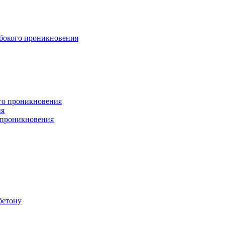
бокого проникновения
ого проникновения
ия
 проникновения
бетону