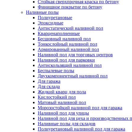
Стойкая сверхпрочная краска по бетону
Финишное покрытие по бетону
Наливные полы
Полиуретановые
Эпоксидные
Антистатический наливной пол
Кварценаполненные
Бесшовный наливной пол
Тонкослойный наливной пол
Армированный наливной пол
Наливной пол для торговых центров
Наливной пол для парковки
Антискользящий наливной пол
Беспылевые полы
Двухкомпонентный наливной пол
Для гаража
Для склада
Жидкий кварц для пола
Кислостойкий пол
Матовый наливной пол
Морозостойкий наливной пол для гаража
Наливной пол для улицы
Наливной пол для цеха и производственных
Наливные полы для складов
Полиуретановый наливной пол для гаража