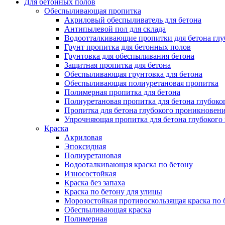
Для бетонных полов
Обеспыливающая пропитка
Акриловый обеспыливатель для бетона
Антипылевой пол для склада
Водоотталкивающие пропитки для бетона глу
Грунт пропитка для бетонных полов
Грунтовка для обеспыливания бетона
Защитная пропитка для бетона
Обеспыливающая грунтовка для бетона
Обеспыливающая полиуретановая пропитка
Полимерная пропитка для бетона
Полиуретановая пропитка для бетона глубок
Пропитка для бетона глубокого проникновен
Упрочняющая пропитка для бетона глубокого
Краска
Акриловая
Эпоксидная
Полиуретановая
Водооталкивающая краска по бетону
Износостойкая
Краска без запаха
Краска по бетону для улицы
Морозостойкая противоскользящая краска по 
Обеспыливающая краска
Полимерная