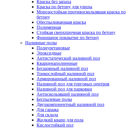
Краска без запаха
Краска по бетону для улицы
Морозостойкая противоскользящая краска по
бетону
Обеспыливающая краска
Полимерная
Стойкая сверхпрочная краска по бетону
Финишное покрытие по бетону
Наливные полы
Полиуретановые
Эпоксидные
Антистатический наливной пол
Кварценаполненные
Бесшовный наливной пол
Тонкослойный наливной пол
Армированный наливной пол
Наливной пол для торговых центров
Наливной пол для парковки
Антискользящий наливной пол
Беспылевые полы
Двухкомпонентный наливной пол
Для гаража
Для склада
Жидкий кварц для пола
Кислостойкий пол