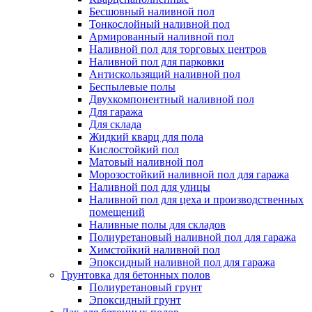
Бесшовный наливной пол
Тонкослойный наливной пол
Армированный наливной пол
Наливной пол для торговых центров
Наливной пол для парковки
Антискользящий наливной пол
Беспылевые полы
Двухкомпонентный наливной пол
Для гаража
Для склада
Жидкий кварц для пола
Кислостойкий пол
Матовый наливной пол
Морозостойкий наливной пол для гаража
Наливной пол для улицы
Наливной пол для цеха и производственных
помещений
Наливные полы для складов
Полиуретановый наливной пол для гаража
Химстойкий наливной пол
Эпоксидный наливной пол для гаража
Грунтовка для бетонных полов
Полиуретановый грунт
Эпоксидный грунт