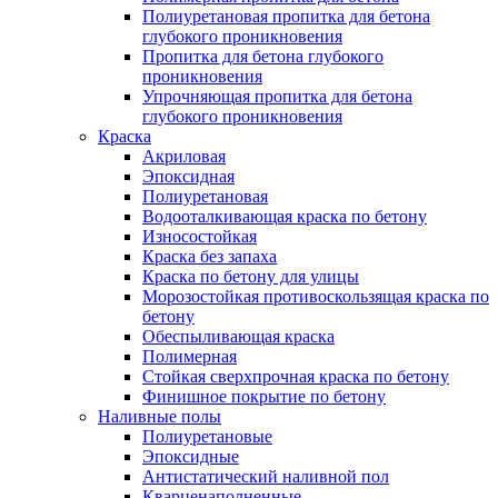
Полиуретановая пропитка для бетона
глубокого проникновения
Пропитка для бетона глубокого
проникновения
Упрочняющая пропитка для бетона
глубокого проникновения
Краска
Акриловая
Эпоксидная
Полиуретановая
Водооталкивающая краска по бетону
Износостойкая
Краска без запаха
Краска по бетону для улицы
Морозостойкая противоскользящая краска по
бетону
Обеспыливающая краска
Полимерная
Стойкая сверхпрочная краска по бетону
Финишное покрытие по бетону
Наливные полы
Полиуретановые
Эпоксидные
Антистатический наливной пол
Кварценаполненные