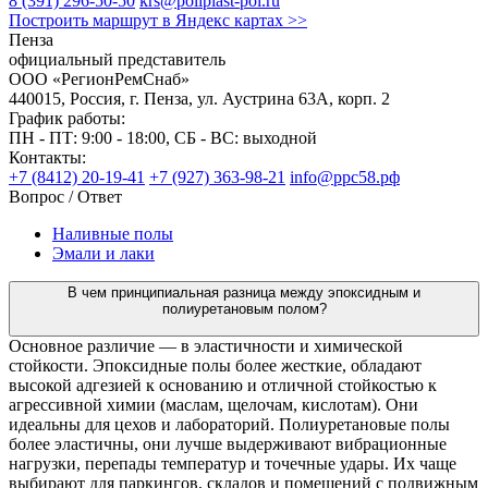
8 (391) 296-50-50
krs@poliplast-pol.ru
Построить маршрут в Яндекс картах >>
Пенза
официальный представитель
ООО «РегионРемСнаб»
440015, Россия, г. Пенза, ул. Аустрина 63А, корп. 2
График работы:
ПН - ПТ: 9:00 - 18:00, СБ - ВС: выходной
Контакты:
+7 (8412) 20-19-41
+7 (927) 363-98-21
info@ррс58.рф
Вопрос / Ответ
Наливные полы
Эмали и лаки
В чем принципиальная разница между эпоксидным и
полиуретановым полом?
Основное различие — в эластичности и химической
стойкости. Эпоксидные полы более жесткие, обладают
высокой адгезией к основанию и отличной стойкостью к
агрессивной химии (маслам, щелочам, кислотам). Они
идеальны для цехов и лабораторий. Полиуретановые полы
более эластичны, они лучше выдерживают вибрационные
нагрузки, перепады температур и точечные удары. Их чаще
выбирают для паркингов, складов и помещений с подвижным