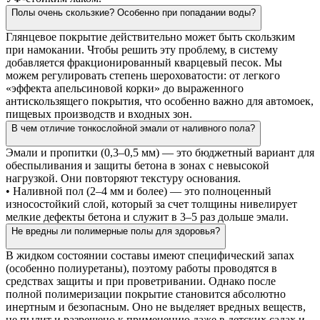
Полы очень скользкие? Особенно при попадании воды?
Глянцевое покрытие действительно может быть скользким
при намокании. Чтобы решить эту проблему, в систему
добавляется фракционированный кварцевый песок. Мы
можем регулировать степень шероховатости: от легкого
«эффекта апельсиновой корки» до выраженного
антискользящего покрытия, что особенно важно для автомоек,
пищевых производств и входных зон.
В чем отличие тонкослойной эмали от наливного пола?
Эмали и пропитки (0,3–0,5 мм) — это бюджетный вариант для
обеспыливания и защиты бетона в зонах с невысокой
нагрузкой. Они повторяют текстуру основания.
• Наливной пол (2–4 мм и более) — это полноценный
износостойкий слой, который за счет толщины нивелирует
мелкие дефекты бетона и служит в 3–5 раз дольше эмали.
Не вредны ли полимерные полы для здоровья?
В жидком состоянии составы имеют специфический запах
(особенно полиуретаны), поэтому работы проводятся в
средствах защиты и при проветривании. Однако после
полной полимеризации покрытие становится абсолютно
инертным и безопасным. Оно не выделяет вредных веществ,
не пылит и разрешено к применению даже в детских садах и