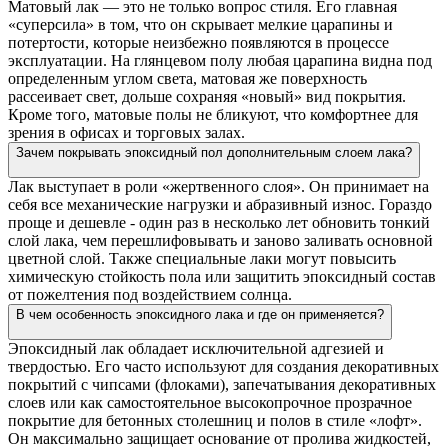
Матовый лак — это не только вопрос стиля. Его главная
«суперсила» в том, что он скрывает мелкие царапины и
потертости, которые неизбежно появляются в процессе
эксплуатации. На глянцевом полу любая царапина видна под
определенным углом света, матовая же поверхность
рассеивает свет, дольше сохраняя «новый» вид покрытия.
Кроме того, матовые полы не бликуют, что комфортнее для
зрения в офисах и торговых залах.
Зачем покрывать эпоксидный пол дополнительным слоем лака?
Лак выступает в роли «жертвенного слоя». Он принимает на
себя все механические нагрузки и абразивный износ. Гораздо
проще и дешевле - один раз в несколько лет обновить тонкий
слой лака, чем перешлифовывать и заново заливать основной
цветной слой. Также специальные лаки могут повысить
химическую стойкость пола или защитить эпоксидный состав
от пожелтения под воздействием солнца.
В чем особенность эпоксидного лака и где он применяется?
Эпоксидный лак обладает исключительной адгезией и
твердостью. Его часто используют для создания декоративных
покрытий с чипсами (флоками), запечатывания декоративных
слоев или как самостоятельное высокопрочное прозрачное
покрытие для бетонных столешниц и полов в стиле «лофт».
Он максимально защищает основание от пролива жидкостей,