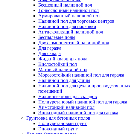
Бесшовный наливной пол
Тонкослойный наливной пол
Армированный наливной пол
Наливной пол для торговых центров
Наливной пол для парковки
Антискользящий наливной пол
Беспылевые полы
Двухкомпонентный наливной пол
Для гаража
Для склада
Жидкий кварц для пола
Кислостойкий пол
Матовый наливной пол
Морозостойкий наливной пол для гаража
Наливной пол для улицы
Наливной пол для цеха и производственных
помещений
Наливные полы для складов
Полиуретановый наливной пол для гаража
Химстойкий наливной пол
Эпоксидный наливной пол для гаража
Грунтовка для бетонных полов
Полиуретановый грунт
Эпоксидный грунт