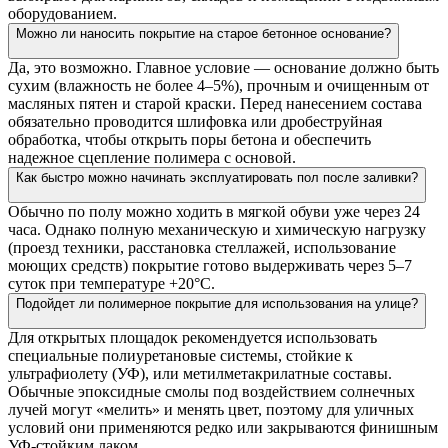
оборудованием.
Можно ли наносить покрытие на старое бетонное основание?
Да, это возможно. Главное условие — основание должно быть
сухим (влажность не более 4–5%), прочным и очищенным от
масляных пятен и старой краски. Перед нанесением состава
обязательно проводится шлифовка или дробеструйная
обработка, чтобы открыть поры бетона и обеспечить
надежное сцепление полимера с основой.
Как быстро можно начинать эксплуатировать пол после заливки?
Обычно по полу можно ходить в мягкой обуви уже через 24
часа. Однако полную механическую и химическую нагрузку
(проезд техники, расстановка стеллажей, использование
моющих средств) покрытие готово выдерживать через 5–7
суток при температуре +20°C.
Подойдет ли полимерное покрытие для использования на улице?
Для открытых площадок рекомендуется использовать
специальные полиуретановые системы, стойкие к
ультрафиолету (УФ), или метилметакрилатные составы.
Обычные эпоксидные смолы под воздействием солнечных
лучей могут «мелить» и менять цвет, поэтому для уличных
условий они применяются редко или закрываются финишным
УФ-стойким лаком.