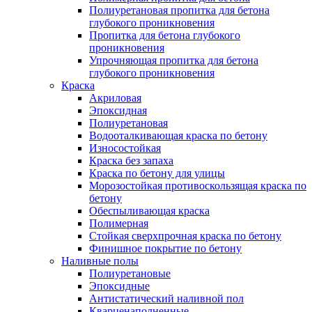
Полиуретановая пропитка для бетона
глубокого проникновения
Пропитка для бетона глубокого
проникновения
Упрочняющая пропитка для бетона
глубокого проникновения
Краска
Акриловая
Эпоксидная
Полиуретановая
Водооталкивающая краска по бетону
Износостойкая
Краска без запаха
Краска по бетону для улицы
Морозостойкая противоскользящая краска по
бетону
Обеспыливающая краска
Полимерная
Стойкая сверхпрочная краска по бетону
Финишное покрытие по бетону
Наливные полы
Полиуретановые
Эпоксидные
Антистатический наливной пол
Кварценаполненные