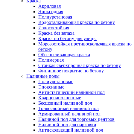
Краска
Акриловая
Эпоксидная
Полиуретановая
Водооталкивающая краска по бетону
Износостойкая
Краска без запаха
Краска по бетону для улицы
Морозостойкая противоскользящая краска по
бетону
Обеспыливающая краска
Полимерная
Стойкая сверхпрочная краска по бетону
Финишное покрытие по бетону
Наливные полы
Полиуретановые
Эпоксидные
Антистатический наливной пол
Кварценаполненные
Бесшовный наливной пол
Тонкослойный наливной пол
Армированный наливной пол
Наливной пол для торговых центров
Наливной пол для парковки
Антискользящий наливной пол