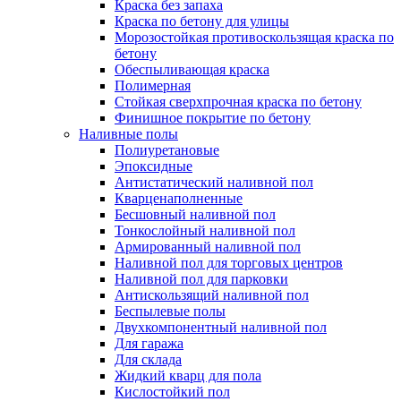
Краска без запаха
Краска по бетону для улицы
Морозостойкая противоскользящая краска по
бетону
Обеспыливающая краска
Полимерная
Стойкая сверхпрочная краска по бетону
Финишное покрытие по бетону
Наливные полы
Полиуретановые
Эпоксидные
Антистатический наливной пол
Кварценаполненные
Бесшовный наливной пол
Тонкослойный наливной пол
Армированный наливной пол
Наливной пол для торговых центров
Наливной пол для парковки
Антискользящий наливной пол
Беспылевые полы
Двухкомпонентный наливной пол
Для гаража
Для склада
Жидкий кварц для пола
Кислостойкий пол