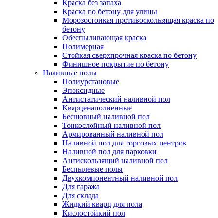
Краска без запаха
Краска по бетону для улицы
Морозостойкая противоскользящая краска по
бетону
Обеспыливающая краска
Полимерная
Стойкая сверхпрочная краска по бетону
Финишное покрытие по бетону
Наливные полы
Полиуретановые
Эпоксидные
Антистатический наливной пол
Кварценаполненные
Бесшовный наливной пол
Тонкослойный наливной пол
Армированный наливной пол
Наливной пол для торговых центров
Наливной пол для парковки
Антискользящий наливной пол
Беспылевые полы
Двухкомпонентный наливной пол
Для гаража
Для склада
Жидкий кварц для пола
Кислостойкий пол